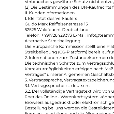
Verbrauchers gewährte Schutz nicht entzoge
(2) Die Bestimmungen des UN-Kaufrechts f
II. Kundeninformationen
1. Identität des Verkäufers
Guido Marx Raiffeisenstrasse 15
52525 Waldfeucht Deutschland
Telefon: +491728429373 E-Mail: info@team
Alternative Streitbeilegung:
Die Europäische Kommission stellt eine Plat
Streitbeilegung (OS-Plattform) bereit, aufr
2. Informationen zum Zustandekommen de
Die technischen Schritte zum Vertragsschlus
Korrekturmöglichkeiten erfolgen nach 
Vertrages" unserer Allgemeinen Geschäftsbe
3. Vertragssprache, Vertragstextspeicherun
3.1. Vertragssprache ist deutsch .
3.2. Der vollständige Vertragstext wird vo
über das Online - Warenkorbsystem können
Browsers ausgedruckt oder elektronisch g
Bestellung bei uns werden die Bestelldaten
Fernabsatzverträgen und die Allgemeinen 